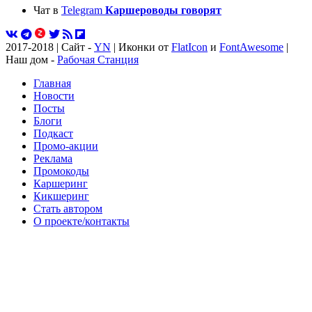
Чат в
Telegram
Каршероводы говорят
2017-2018 | Сайт -
YN
| Иконки от
FlatIcon
и
FontAwesome
|
Наш дом -
Рабочая Станция
Главная
Новости
Посты
Блоги
Подкаст
Промо-акции
Реклама
Промокоды
Каршеринг
Кикшеринг
Стать автором
О проекте/контакты