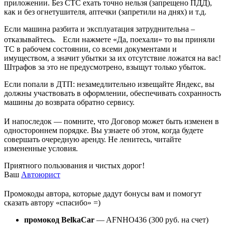
приложении. Без СТС ехать точно нельзя (запрещено ПДД),
как и без огнетушителя, аптечки (запретили на днях) и т.д.
Если машина разбита и эксплуатация затруднительна –
отказывайтесь. Если нажмете «Да, поехали» то вы приняли
ТС в рабочем состоянии, со всеми документами и
имуществом, а значит убытки за их отсутствие ложатся на вас!
Штрафов за это не предусмотрено, взыщут только убыток.
Если попали в ДТП: незамедлительно извещайте Яндекс, вы
должны участвовать в оформлении, обеспечивать сохранность
машины до возврата обратно сервису.
И напоследок — помните, что Договор может быть изменен в
одностороннем порядке. Вы узнаете об этом, когда будете
совершать очередную аренду. Не ленитесь, читайте
измененные условия.
Приятного пользования и чистых дорог!
Ваш
Автоюрист
Промокоды автора, которые дадут бонусы вам и помогут
сказать автору «спасибо» =)
промокод BelkaCar
— AFNHO436 (300 руб. на счет)