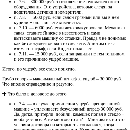
п. 7.6. – 300 000 руб. за отключение телематического
оборудования. Это устройства, которые следят за
водителем, датчики и измерители.
п. 7.8. — 5000 руб. если салон грязный или вы в нем
курили + оплачиваете химчистку.
п. 7.10. — 6000 руб. если авто эвакуировали. Механика
такая: ставите Яндекс в известность и сами
вытаскиваете машину со стоянки. Правда я не понимаю
как без документов вы это сделаете. А потом с вас
взимают штраф, если Яндекс пожелает.
п. 7.11. — 15 000 руб., если заправили не тем топливом
и это причинило ущерб машине.
Итого, по ущербу все стало понятно.
Грубо говоря – максимальный штраф за ущерб – 30 000 руб.
Что вполне справедливо и разумно.
Что было в договоре до этого
п. 7.4. — в случае причинения ущерба арендованной
машине – уплачиваете безусловный штраф 30 000 руб.
Да, детка, притерли, побили, камешек попал в стекло –
вообще за все. А не многовато ли? – Многовато, но это
условия договора на которые ты согласился, когда
регистрировался в приложении. Именно поэтому штраф