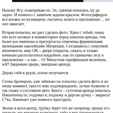
Нахожу Ягу, осматриваю ее. Эх, грязная попалась, ну да
ладно. И немного с замятым задним крылом. Фотографирую
все косяки по кузовщине, пытаюсь залить в приложение… но
оно зависает.
Вторая попытка, не дает сделать фото. Хрен с тобой, пишу
обо всех косяках в комментарии перед началом аренды, тем
более все вмятины и притертости отмечены фирменными
маленькими наклейками Матрешки. Соглашаюсь с покупкой
абонемента, жму ОК – двери открыты, сажусь и только
начинаю располагаться поудобнее, как по привычке лезу в
приложение – а там… О! Минутная тарификация включена,
wtf? Закрываю двери, завершаю аренду.
Держу себя в руках, плохо получается.
Снова бронирую, уже забиваю на попытку сделать фото и не
пишу коммент, просто жму подтверждение, лучше позвоню и
так скажу о состоянии авто. Бинго – суточная аренда началась.
Наконеееец-то, подумал я, подхожу и дергаю ручку – закрыта!
С*ка. Начинает уже немного пригорать.
Звоню в колл-центр, трубку берет тот же оператор, прошу его
открыть эту вредную колесницу, дабы я мог проникнуться