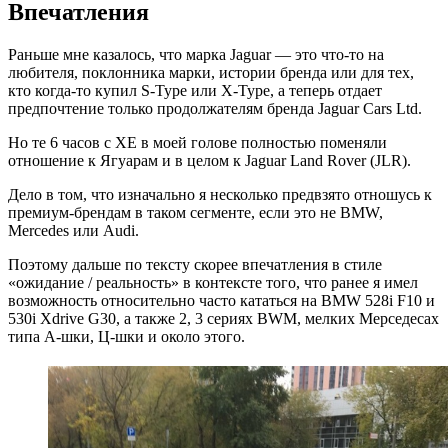
Впечатления
Раньше мне казалось, что марка Jaguar — это что-то на
любителя, поклонника марки, истории бренда или для тех,
кто когда-то купил S-Type или X-Type, а теперь отдает
предпочтение только продолжателям бренда Jaguar Cars Ltd.
Но те 6 часов с XE в моей голове полностью поменяли
отношение к Ягуарам и в целом к Jaguar Land Rover (JLR).
Дело в том, что изначально я несколько предвзято отношусь к
премиум-брендам в таком сегменте, если это не BMW,
Mercedes или Audi.
Поэтому дальше по тексту скорее впечатления в стиле
«ожидание / реальность» в контексте того, что ранее я имел
возможность относительно часто кататься на BMW 528i F10 и
530i Xdrive G30, а также 2, 3 сериях BWM, мелких Мерседесах
типа А-шки, Ц-шки и около этого.