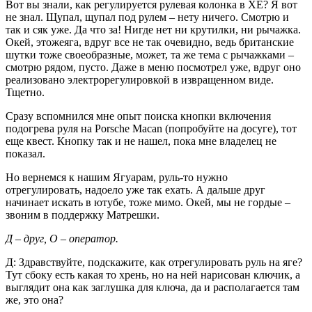
Вот вы знали, как регулируется рулевая колонка в XE? Я вот
не знал. Щупал, щупал под рулем – нету ничего. Смотрю и
так и сяк уже. Да что за! Нигде нет ни крутилки, ни рычажка.
Окей, этожеяга, вдруг все не так очевидно, ведь британские
шутки тоже своеобразные, может, та же тема с рычажками –
смотрю рядом, пусто. Даже в меню посмотрел уже, вдруг оно
реализовано электрорегулировкой в извращенном виде.
Тщетно.
Сразу вспомнился мне опыт поиска кнопки включения
подогрева руля на Porsche Macan (попробуйте на досуге), тот
еще квест. Кнопку так и не нашел, пока мне владелец не
показал.
Но вернемся к нашим Ягуарам, руль-то нужно
отрегулировать, надоело уже так ехать. А дальше друг
начинает искать в ютубе, тоже мимо. Окей, мы не гордые –
звоним в поддержку Матрешки.
Д – друг, О – оператор.
Д: Здравствуйте, подскажите, как отрегулировать руль на яге?
Тут сбоку есть какая то хрень, но на ней нарисован ключик, а
выглядит она как заглушка для ключа, да и располагается там
же, это она?