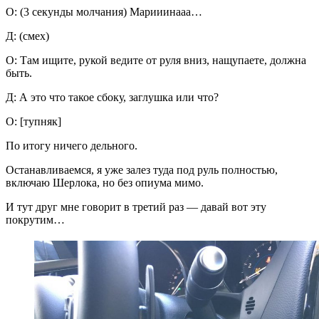
О: (3 секунды молчания) Марииинааа…
Д: (смех)
О: Там ищите, рукой ведите от руля вниз, нащупаете, должна
быть.
Д: А это что такое сбоку, заглушка или что?
О: [тупняк]
По итогу ничего дельного.
Останавливаемся, я уже залез туда под руль полностью,
включаю Шерлока, но без опиума мимо.
И тут друг мне говорит в третий раз — давай вот эту
покрутим…