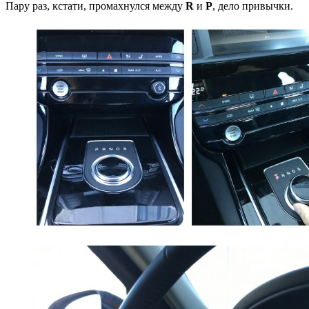
Пару раз, кстати, промахнулся между
R
и
P
, дело привычки.