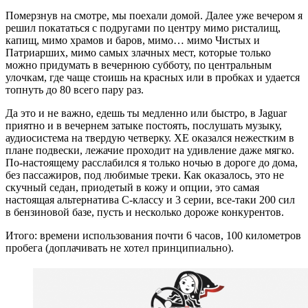
Померзнув на смотре, мы поехали домой. Далее уже вечером я
решил покататься с подругами по центру мимо ристалищ,
капищ, мимо храмов и баров, мимо… мимо Чистых и
Патриарших, мимо самых злачных мест, которые только
можно придумать в вечернюю субботу, по центральным
улочкам, где чаще стоишь на красных или в пробках и удается
топнуть до 80 всего пару раз.
Да это и не важно, едешь ты медленно или быстро, в Jaguar
приятно и в вечернем затыке постоять, послушать музыку,
аудиосистема на твердую четверку. XE оказался нежестким в
плане подвески, лежачие проходит на удивление даже мягко.
По-настоящему расслабился я только ночью в дороге до дома,
без пассажиров, под любимые треки. Как оказалось, это не
скучный седан, приодетый в кожу и опции, это самая
настоящая альтернатива С-классу и 3 серии, все-таки 200 сил
в бензиновой базе, пусть и несколько дороже конкурентов.
Итого: времени использования почти 6 часов, 100 километров
пробега (доплачивать не хотел принципиально).