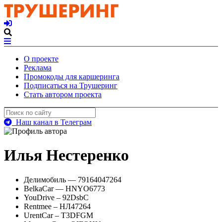
О проекте
Реклама
Промокоды для каршеринга
Подписаться на Трушеринг
Стать автором проекта
Наш канал в Телеграм
Илья Нестеренко
Делимобиль — 79164047264
BelkaCar — HNYO6773
YouDrive – 92DsbC
Rentmee – НЛ47264
UrentCar – T3DFGM