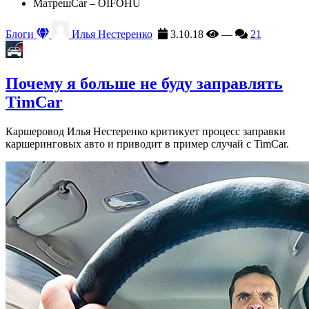
МатрешCar – OIFOHU
Блоги
Илья Нестеренко
3.10.18
—
21
Почему я больше не буду заправлять
TimCar
Каршеровод Илья Нестеренко критикует процесс заправки
каршеринговых авто и приводит в пример случай с TimCar.