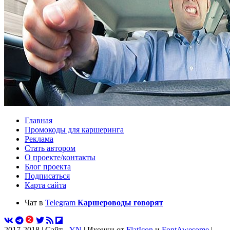
Главная
Промокоды для каршеринга
Реклама
Стать автором
О проекте/контакты
Блог проекта
Подписаться
Карта сайта
Чат в
Telegram
Каршероводы говорят
2017-2018 | Сайт -
YN
| Иконки от
FlatIcon
и
FontAwesome
|